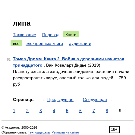
липа
Толкование
Перевод
Книги
все
электронные книги
аудиокниги
Томас Дримм. Книга 2. Война с деревьями начнется
81
тринадцатого
, Ван Ковеларт Дидье (2019)
Планету охватила загадочная эпидемия: растения начали
распространять вирус, опасный только для людей… 759
руб
Страницы
←
Предыдущая
Следующая
→
1
2
3
4
5
6
7
8
9
© Академик, 2000-2026
18+
Обратная связь:
Техподдержка
,
Реклама на сайте